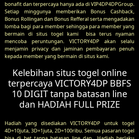
bonafit dan terpercaya hanya ada di VIP4DP4DPGroup.
Setiap minggunya memberikan Bonus Cashback,
Bonus Rollingan dan Bonus Refferal serta mengadakan
lomba bagi para member sehingga para member yang
bermain di situs togel kami bisa terus nyaman
mencoba peruntungan. VICTORY4DP akan selalu
menjamin privacy dan jaminan pembayaran penuh
kepada member yang bermain di situs kami.
Kelebihan situs togel online
terpercaya VICTORY4DP BBFS
10 DIGIT tanpa batasan line
dan HADIAH FULL PRIZE
Hadiah yang disediakan VICTORY4DP untuk togel
4D=10juta, 3D=1juta, 2D=100ribu. Semua pasaran togel
bisa di bet tanpa batasan line dan Hadiah berlaku