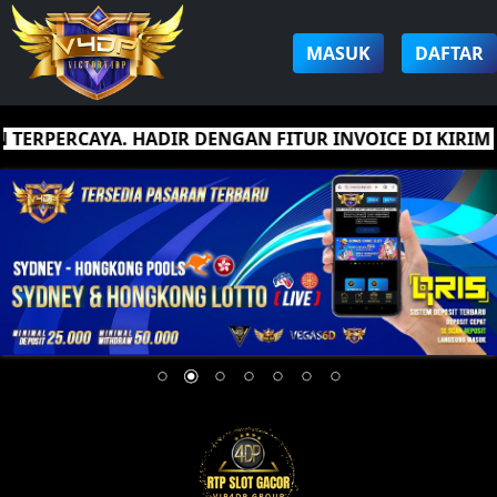
MASUK
DAFTAR
ERPERCAYA. HADIR DENGAN FITUR INVOICE DI KIRIM 