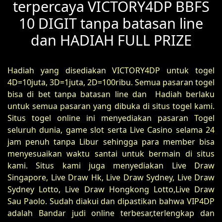
terpercaya VICTORY4DP BBFS
10 DIGIT tanpa batasan line
dan HADIAH FULL PRIZE
Hadiah yang disediakan VICTORY4DP untuk togel
4D=10juta, 3D=1juta, 2D=100ribu. Semua pasaran togel
bisa di bet tanpa batasan line dan Hadiah berlaku
untuk semua pasaran yang dibuka di situs togel kami.
Situs togel online ini menyediakan pasaran Togel
seluruh dunia, game slot serta Live Casino selama 24
jam penuh tanpa Libur sehingga para member bisa
menyesuaikan waktu santai untuk bermain di situs
kami. Situs kami juga menyediakan Live Draw
Singapore, Live Draw Hk, Live Draw Sydney, Live Draw
Sydney Lotto, Live Draw Hongkong Lotto,Live Draw
Sau Paolo. Sudah diakui dan dipastikan bahwa VIP4DP
adalah Bandar judi online terbesar,terlengkap dan