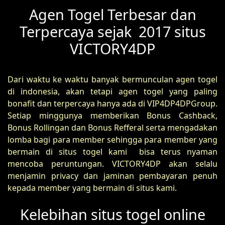
Agen Togel Terbesar dan
Terpercaya sejak 2017 situs
VICTORY4DP
Dari waktu ke waktu banyak bermunculan agen togel
di indonesia, akan tetapi agen togel yang paling
bonafit dan terpercaya hanya ada di VIP4DP4DPGroup.
Setiap minggunya memberikan Bonus Cashback,
Bonus Rollingan dan Bonus Refferal serta mengadakan
lomba bagi para member sehingga para member yang
bermain di situs togel kami bisa terus nyaman
mencoba peruntungan. VICTORY4DP akan selalu
menjamin privacy dan jaminan pembayaran penuh
kepada member yang bermain di situs kami.
Kelebihan situs togel online