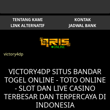
TENTANG KAMI
KONTAK
LINK ALTERNATIF
JADWAL BANK
victory4dp
VICTORY4DP SITUS BANDAR
TOGEL ONLINE - TOTO ONLINE
- SLOT DAN LIVE CASINO
TERBESAR DAN TERPERCAYA DI
INDONESIA