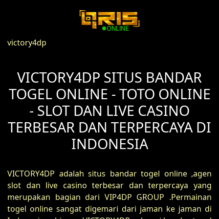
victory4dp
VICTORY4DP SITUS BANDAR
TOGEL ONLINE - TOTO ONLINE
- SLOT DAN LIVE CASINO
TERBESAR DAN TERPERCAYA DI
INDONESIA
VICTORY4DP adalah situs bandar togel online ,agen
slot dan live casino terbesar dan terpercaya yang
merupakan bagian dari VIP4DP GROUP .Permainan
togel online sangat digemari dari jaman ke jaman di